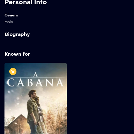
Personal Info
Gênero
male
Biography
Known for
A Cabana
2017
132 min
Depois de sofrer uma
tragédia familiar, Mack
Phillips (Sam Worthington)
entra em uma profunda
depressão, que o faz
questionar suas crenças
mais íntimas. Diante de uma
crise de fé, ele recebe
uma carta misteriosa que o