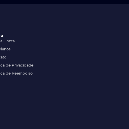
nu
a Conta
Planos
ato
tica de Privacidade
tica de Reembolso