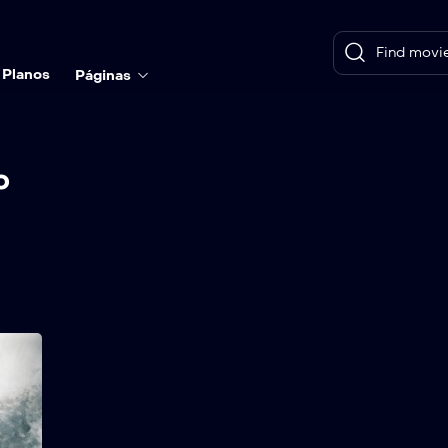
Planos
Páginas
o
O Milagre de Fátima
2017
84 min
Saiba como o fenômeno
das Aparições de Fátima,