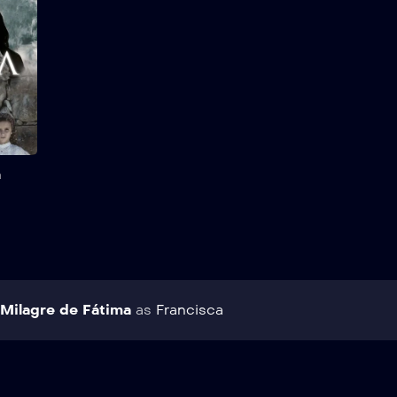
ocorridos em 1917,
impactou a vida dos três
pastorinhos que
presenciaram o milagre,
especialmente a de
Jacinta, a mais carismática
deles.
Salvar
a
Milagre de Fátima
as
Francisca