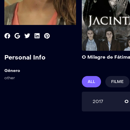
Personal Info
O Milagre de Fátim
Gênero
other
ALL
FILME
2017
O 