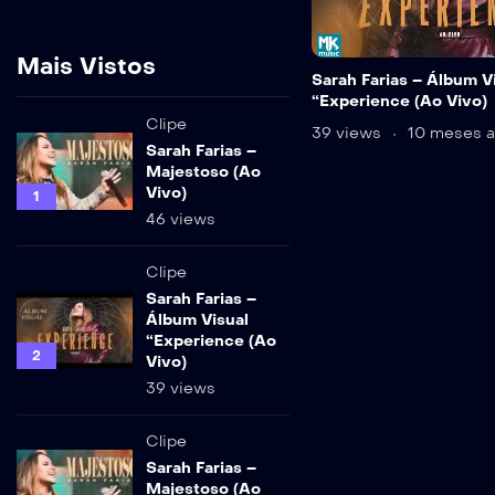
Mais Vistos
Sarah Farias – Álbum V
“Experience (Ao Vivo)
Clipe
39 views
10 meses 
Sarah Farias –
Majestoso (Ao
Vivo)
1
46 views
Clipe
Sarah Farias –
Álbum Visual
“Experience (Ao
2
Vivo)
39 views
Clipe
Sarah Farias –
Majestoso (Ao