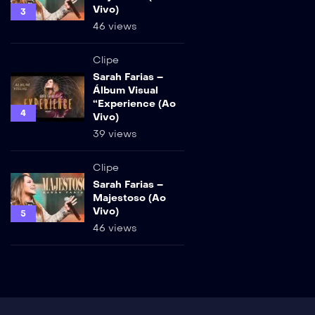
Vivo)
3
46 views
Clipe
Sarah Farias –
Álbum Visual
“Experience (Ao
4
Vivo)
39 views
Clipe
Sarah Farias –
Majestoso (Ao
Vivo)
5
46 views