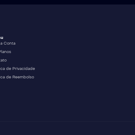
nu
a Conta
Planos
ato
tica de Privacidade
tica de Reembolso