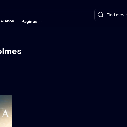
Planos
Páginas
olmes
A Cabana
2017
132 min
Depois de sofrer uma
tragédia familiar, Mack