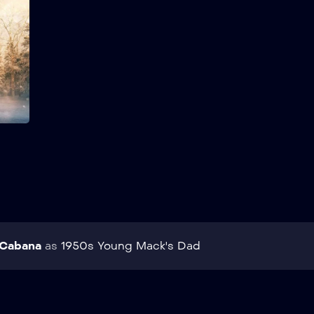
Phillips (Sam Worthington)
entra em uma profunda
depressão, que o faz
questionar suas crenças
mais íntimas. Diante de uma
crise de fé, ele recebe
uma carta misteriosa que o
convida para ir a uma
cabana abandonada. Mack
Salvar
encontra então verdades
significativas que
transformarão seu
entendimento sobre a
tragédia […]
 Cabana
as
1950s Young Mack's Dad